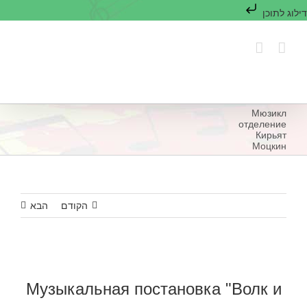
דילוג לתוכן
לג
תוכן
Мюзикл
отделение
Кирьят
Моцкин
הקודם
הבא
Музыкальная постановка "Волк и