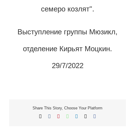
семеро козлят".
Выступление группы Мюзикл,
отделение Кирьят Моцкин.
29/7/2022
Share This Story, Choose Your Platform
X
Facebook
LinkedIn
WhatsApp
Vk
Pinterest
כתובת
דואר
אלקטרוני