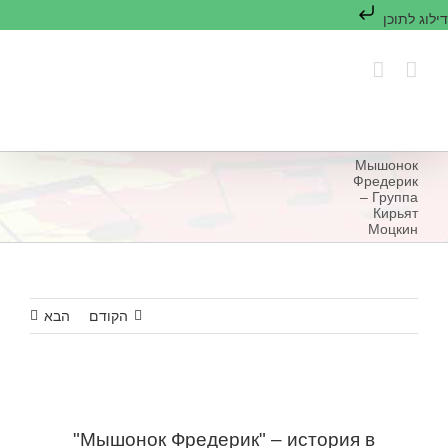
דילוג לתוכן
לג
תוכן
Мышонок
Фредерик
– Группа
Кирьят
Моцкин
הקודם
הבא
"Мышонок Фредерик" – история в