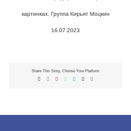
картинках. Группа Кирьят Моцкин
16.07.2023
Share This Story, Choose Your Platform
X
Facebook
LinkedIn
WhatsApp
Vk
Pinterest
כתובת
דואר
אלקטרוני