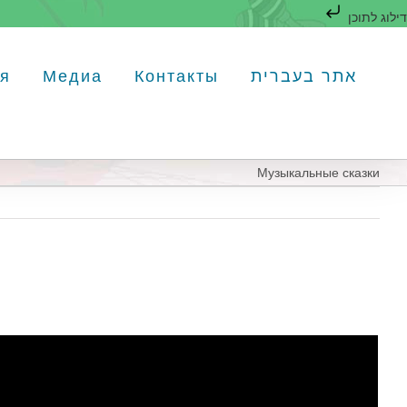
דילוג לתוכן
לג
תוכן
אתר בעברית
Контакты
Медиа
я
Музыкальные сказки