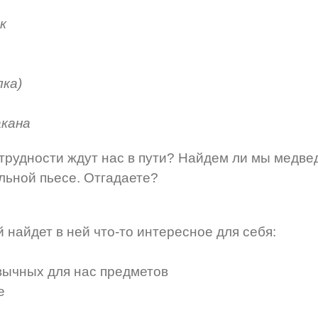
к
лка)
акана
трудности ждут нас в пути? Найдем ли мы медве
льной пьесе. Отгадаете?
 найдет в ней что-то интересное для себя:
вычных для нас предметов
е