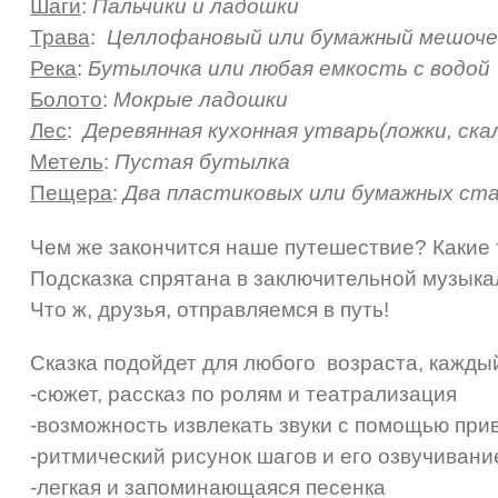
Шаги
:
Пальчики и ладошки
Трава
:
Целлофановый или бумажный мешоче
Река
:
Бутылочка или любая емкость с водой
Болото
:
Мокрые ладошки
Лес
:
Деревянная кухонная утварь(ложки, ска
Метель
:
Пустая бутылка
Пещера
:
Два пластиковых или бумажных ст
Чем же закончится наше путешествие? Какие 
Подсказка спрятана в заключительной музыка
Что ж, друзья, отправляемся в путь!
Сказка подойдет для любого возраста, каждый
-сюжет, рассказ по ролям и театрализация
-возможность извлекать звуки с помощью при
-ритмический рисунок шагов и его озвучивани
-легкая и запоминающаяся песенка