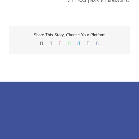
Share This Story, Choose Your Platform
X
Facebook
LinkedIn
WhatsApp
Vk
Pinterest
כתובת
דואר
אלקטרוני