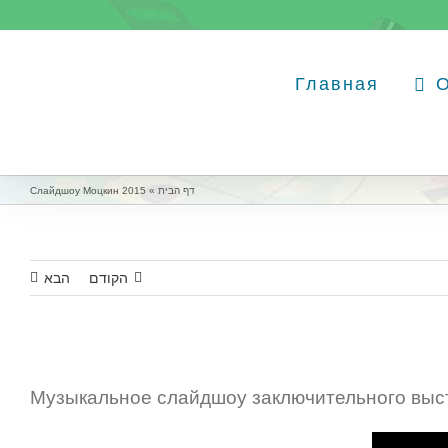
Главная
דף הבית
»
Слайдшоу Моцкин 2015
הקודם
הבא
Музыкальное слайдшоу заключительного выст